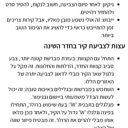
ניקיון: לאחר סיום הצביעה, חשוב לנקות, להסיר סרט
ולהחזיר רהיטים.
ייבוש: זה אולי נשמע מובן מאליו, אבל קירות צריכים
זמן להתייבש כראוי כדי להשיג את הגימור הטוב
ביותר.
עצות לצביעת קיר בחדר השינה
התחל עם הקצוות: בעזרת מברשת קטנה יותר, צבע
סביב קצוות החדר, הדלתות והחלונות. זה מקל על
גלגול שאר הקיר מבלי לדאוג לצביעה יתרה של
האזורים הללו.
השתמש במברשות ובגלילים באיכות טובה: זה יכול
לעשות הבדל משמעותי ביישום ובגימור.
מגלגלים בתבנית 'W': בעת שימוש ברולר, התחילו
בפינה וגלגלו 'W' גדול על הקיר, ולאחר מכן מלאו
אותו מבלי להרים את הרולר. זה מבטיח פיזור שווה
של הצבע.