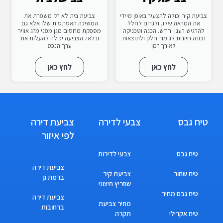
צביעת קיר יכולה להצעיר באופן מיידי
צביעת בית לא רק משפרת את
את המראה שלו, ולגרום לחלל
המשיכה האסתטית שלו אלא גם
להרגיש רענן וחדש. הכנה וטכניקה
מספקת מחסום מגן מפני מזג אוויר
נכונה חיונית לגימור חלק ולתוצאות
ובלאי. הצביעה יכולה להעלות את
לאורך זמן
ערך הנכס
לחץ כאן
לחץ כאן
טיח גבס
צבעי לדירה
צביעת דירה
לפי איזור
טיח גבס
צבעי לדירות
צביעת דירה
טיח שחור
צביעת קיר
ברמת גן
שפריץ חיצוני
טיח גבס מחיר
צביעת דירה
מחיר צביעת
ברחובות
טיח אקרילי
תקרה