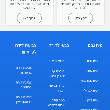
להרגיש רענן וחדש. הכנה וטכניקה
מספקת מחסום מגן מפני מזג אוויר
נכונה חיונית לגימור חלק ולתוצאות
ובלאי. הצביעה יכולה להעלות את
לאורך זמן
ערך הנכס
לחץ כאן
לחץ כאן
טיח גבס
צבעי לדירה
צביעת דירה
לפי איזור
טיח גבס
צבעי לדירות
צביעת דירה
טיח שחור
צביעת קיר
ברמת גן
שפריץ חיצוני
טיח גבס מחיר
צביעת דירה
מחיר צביעת
ברחובות
טיח אקרילי
תקרה
צביעת דירה
טיח בטון
כמה עולה
בראשון לציון
צבעי לדירה?
טיח דקורטיבי