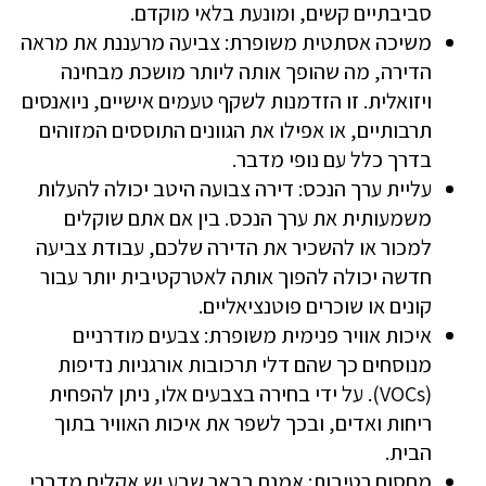
סביבתיים קשים, ומונעת בלאי מוקדם.
משיכה אסתטית משופרת: צביעה מרעננת את מראה
הדירה, מה שהופך אותה ליותר מושכת מבחינה
ויזואלית. זו הזדמנות לשקף טעמים אישיים, ניואנסים
תרבותיים, או אפילו את הגוונים התוססים המזוהים
בדרך כלל עם נופי מדבר.
עליית ערך הנכס: דירה צבועה היטב יכולה להעלות
משמעותית את ערך הנכס. בין אם אתם שוקלים
למכור או להשכיר את הדירה שלכם, עבודת צביעה
חדשה יכולה להפוך אותה לאטרקטיבית יותר עבור
קונים או שוכרים פוטנציאליים.
איכות אוויר פנימית משופרת: צבעים מודרניים
מנוסחים כך שהם דלי תרכובות אורגניות נדיפות
(VOCs). על ידי בחירה בצבעים אלו, ניתן להפחית
ריחות ואדים, ובכך לשפר את איכות האוויר בתוך
הבית.
מחסום רטיבות: אמנם בבאר שבע יש אקלים מדברי,