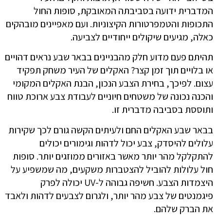
המדברית ידועה בסביבתה המאובקת, סופות החול
התכופות והטמפרטורות הקיצוניות. ועם מאפיינים מובהקים
כאלה, מגיעים שיקולים ייחודיים לצביעה.
תהיתם פעם מדוע חלק מהבניינים בבאר שבע נראים דהויים
או בלויים תוך זמן קצר? האקלים של העיר משחק תפקיד
עצום. לפיכך, בחירת הצבע הנכון, הבנת האקלים המקומי
והכנה נכונה של משטחים חיוניים לעבודת צבע ארוכת טווח
ותוססת בסביבה מדברית זו.
בבאר שבע האקלים החם ולעיתים הקשה גורם לכך שקירות
עלולים להיסדק, צבע יכול לדהות וגימורים יכולים
להתקלקל מהר יותר מאשר באזורים ממוזגים יותר. סופות
חול עלולות להוביל להצטברות משקעים, מה שמשפיע על
היצמדות הצבע. חשיפה גבוהה ל-UV יכולה לפרק
פיגמנטים של צבע מהר יותר, ולגרום לצבעים לדהות ולאבד
את הברק שלהם.