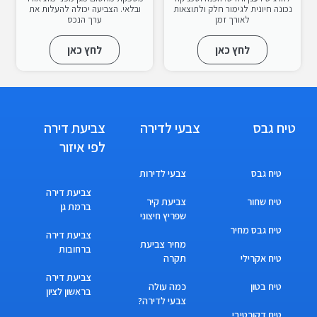
נכונה חיונית לגימור חלק ולתוצאות
ובלאי. הצביעה יכולה להעלות את
לאורך זמן
ערך הנכס
לחץ כאן
לחץ כאן
טיח גבס
צבעי לדירה
צביעת דירה
לפי איזור
טיח גבס
צבעי לדירות
צביעת דירה
טיח שחור
צביעת קיר
ברמת גן
שפריץ חיצוני
טיח גבס מחיר
צביעת דירה
מחיר צביעת
ברחובות
טיח אקרילי
תקרה
צביעת דירה
טיח בטון
כמה עולה
בראשון לציון
צבעי לדירה?
טיח דקורטיבי