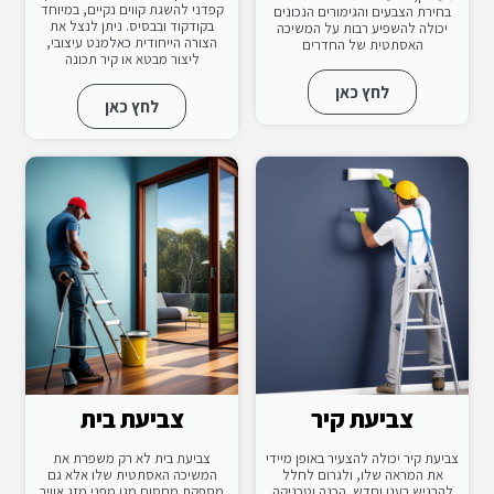
קפדני להשגת קווים נקיים, במיוחד
בחירת הצבעים והגימורים הנכונים
בקודקוד ובבסיס. ניתן לנצל את
יכולה להשפיע רבות על המשיכה
הצורה הייחודית כאלמנט עיצובי,
האסתטית של החדרים
ליצור מבטא או קיר תכונה
לחץ כאן
לחץ כאן
צביעת קיר
צביעת בית
צביעת קיר יכולה להצעיר באופן מיידי
צביעת בית לא רק משפרת את
את המראה שלו, ולגרום לחלל
המשיכה האסתטית שלו אלא גם
להרגיש רענן וחדש. הכנה וטכניקה
מספקת מחסום מגן מפני מזג אוויר